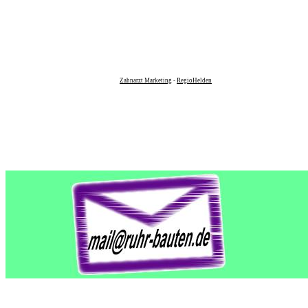
Zahnarzt Marketing
-
RegioHelden