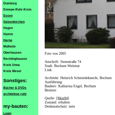
Duisburg
Ennepe-Ruhr-Kreis
Essen
Gelsenkirchen
Hagen
Hamm
Herne
Mülheim
Oberhausen
Foto von 2005
Recklinghausen
Anschrift: Stensstraße 74
Kreis Unna
Stadt: Bochum-Weitmar
Link:
Kreis Wesel
Architekt: Heinrich Schmiedeknecht, Bochum
Sonstiges:
Ausführung:
Bauherr: Katharina Engel, Bochum
Bücher & DVDs
Besitzer:
architektur-ruhr
Quelle:
[Mon94]
Zustand: erhalten
my-bauten:
Denkmalschutz: nein
Login