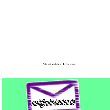
Zahnarzt Marketing
-
RegioHelden