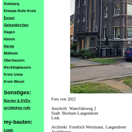
Duisburg
Ennepe-Ruhr-Kreis
Essen
Gelsenkirchen
Hagen
Hamm
Herne
Mülheim
Oberhausen
Recklinghausen
Kreis Unna
Kreis Wesel
Sonstiges:
Foto von 2022
Bücher & DVDs
architektur-ruhr
Anschrift: Waterfuhrweg 2
Stadt: Bochum-Langendreer
Link:
my-bauten:
Architekt: Friedrich Wortmann, Langendreer
Login
Ausführung: