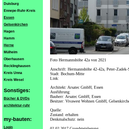
Duisburg
Ennepe-Ruhr-Kreis
Essen
Gelsenkirchen
Hagen
Hamm
Herne
Mülheim
Oberhausen
Foto Hermannshöhe 42a von 2021
Recklinghausen
Anschrift: Hermannshöhe 42-42a, Peter-Zadek-
Kreis Unna
Stadt: Bochum-Mitte
Link:
Kreis Wesel
Architekt: Arsatec GmbH, Essen
Sonstiges:
Ausführung:
Bauherr: Arsatec GmbH, Essen
Bücher & DVDs
Besitzer: Vivawest Wohnen GmbH, Gelsenkirch
architektur-ruhr
Quelle:
Zustand: erhalten
my-bauten:
Denkmalschutz: nein
Login
02.02.2017 Grundsteinlegung