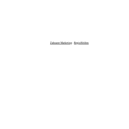
Zahnarzt Marketing
-
RegioHelden