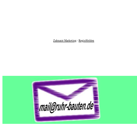
Zahnarzt Marketing
-
RegioHelden