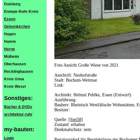
Duisburg
Ennepe-Ruhr-Kreis
Essen
Gelsenkirchen
Hagen
Hamm
Herne
Mülheim
Oberhausen
Foto Ansicht Große Wiese von 2021
Recklinghausen
Anschrift: Neuhofstraße
Kreis Unna
Stadt: Bochum-Weitmar
Link:
Kreis Wesel
Architekt: Helmut Pehlke, Essen (Entwurf)
Sonstiges:
Ausführung:
Bauherr: Rheinisch Westfälische Wohnstätten, E
Bücher & DVDs
Besitzer:
architektur-ruhr
Quelle:
[Stei58]
Zustand: erhalten
my-bauten:
Denkmalschutz: nein
Login
Pestalozzidorf für Berglehrlinge der Bochumer