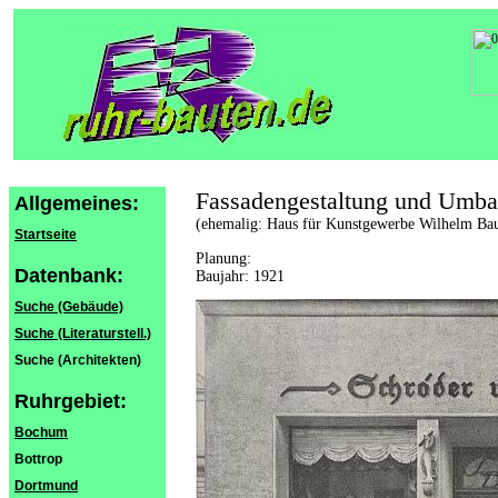
Fassadengestaltung und Umb
Allgemeines:
(ehemalig: Haus für Kunstgewerbe Wilhelm B
Startseite
Planung:
Datenbank:
Baujahr: 1921
Suche (Gebäude)
Suche (Literaturstell.)
Suche (Architekten)
Ruhrgebiet:
Bochum
Bottrop
Dortmund