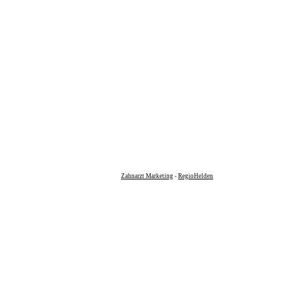
Zahnarzt Marketing
-
RegioHelden