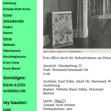
Duisburg
Ennepe-Ruhr-Kreis
Essen
Gelsenkirchen
Hagen
Hamm
Herne
Mülheim
Oberhausen
Recklinghausen
Foto (Blick durch die Verkaufsräume) aus Deut
Kreis Unna
Anschrift: Ostenhellweg 33
Kreis Wesel
Stadt: Dortmund-Innenstadt-Ost
Link:
Sonstiges:
Architekt: Emil Pohle, Adolf Ott, Dortmund; W
Bücher & DVDs
Ausführung:
Bauherr: Wilhelm Baum Söhne, Dortmund
architektur-ruhr
Besitzer:
Quelle:
[Hoe27]
my-bauten:
Zustand: nicht erhalten
Denkmalschutz: nein
Login