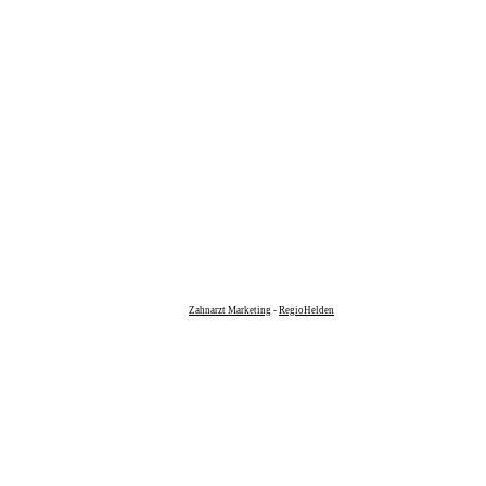
Zahnarzt Marketing
-
RegioHelden