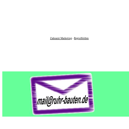
Zahnarzt Marketing
-
RegioHelden