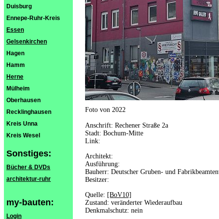
Duisburg
Ennepe-Ruhr-Kreis
Essen
Gelsenkirchen
Hagen
Hamm
Herne
Mülheim
Oberhausen
Foto von 2022
Recklinghausen
Kreis Unna
Anschrift: Rechener Straße 2a
Stadt: Bochum-Mitte
Kreis Wesel
Link:
Sonstiges:
Architekt:
Ausführung:
Bücher & DVDs
Bauherr: Deutscher Gruben- und Fabrikbeamte
architektur-ruhr
Besitzer:
Quelle:
[BoV10]
my-bauten:
Zustand: veränderter Wiederaufbau
Denkmalschutz: nein
Login