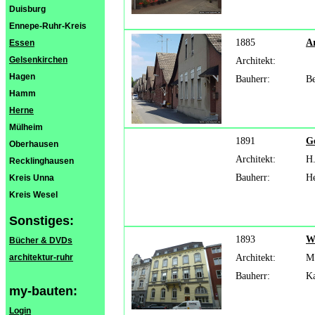
Duisburg
Ennepe-Ruhr-Kreis
1885
A
Essen
Gelsenkirchen
Architekt:
Hagen
Bauherr:
Be
Hamm
Herne
Mülheim
1891
Ge
Oberhausen
Architekt:
H.
Recklinghausen
Bauherr:
He
Kreis Unna
Kreis Wesel
Sonstiges:
1893
W
Bücher & DVDs
architektur-ruhr
Architekt:
M.
Bauherr:
K
my-bauten:
Login