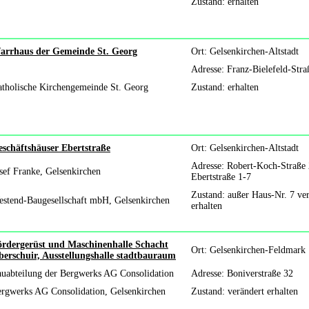
Zustand: erhalten
farrhaus der Gemeinde St. Georg
Ort: Gelsenkirchen-Altstadt
Adresse: Franz-Bielefeld-Stra
tholische Kirchengemeinde St. Georg
Zustand: erhalten
schäftshäuser Ebertstraße
Ort: Gelsenkirchen-Altstadt
Adresse: Robert-Koch-Straße 
sef Franke, Gelsenkirchen
Ebertstraße 1-7
Zustand: außer Haus-Nr. 7 ve
stend-Baugesellschaft mbH, Gelsenkirchen
erhalten
ördergerüst und Maschinenhalle Schacht
Ort: Gelsenkirchen-Feldmark
erschuir, Ausstellungshalle stadtbauraum
uabteilung der Bergwerks AG Consolidation
Adresse: Boniverstraße 32
rgwerks AG Consolidation, Gelsenkirchen
Zustand: verändert erhalten