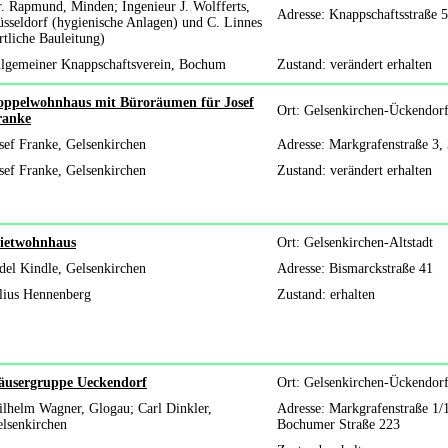
. Rapmund, Minden; Ingenieur J. Wolfferts,
Adresse: Knappschaftsstraße 5
sseldorf (hygienische Anlagen) und C. Linnes
rtliche Bauleitung)
lgemeiner Knappschaftsverein, Bochum
Zustand: verändert erhalten
oppelwohnhaus mit Büroräumen für Josef
Ort: Gelsenkirchen-Ückendor
ranke
sef Franke, Gelsenkirchen
Adresse: Markgrafenstraße 3,
sef Franke, Gelsenkirchen
Zustand: verändert erhalten
ietwohnhaus
Ort: Gelsenkirchen-Altstadt
del Kindle, Gelsenkirchen
Adresse: Bismarckstraße 41
lius Hennenberg
Zustand: erhalten
äusergruppe Ueckendorf
Ort: Gelsenkirchen-Ückendor
lhelm Wagner, Glogau; Carl Dinkler,
Adresse: Markgrafenstraße 1/
lsenkirchen
Bochumer Straße 223