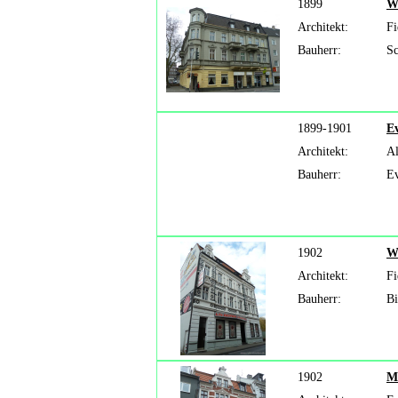
1899
W
Architekt:
Fi
Bauherr:
Sc
1899-1901
Ev
Architekt:
Al
Bauherr:
Ev
1902
W
Architekt:
Fi
Bauherr:
Bi
1902
M