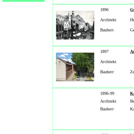
1896
G
Architekt:
H
Bauherr:
Ge
1897
Ar
Architekt:
Bauherr:
Ze
1896-99
Ka
Architekt:
Be
Bauherr:
Ka