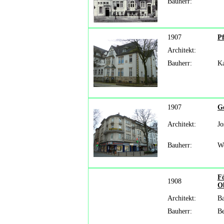
Bauherr:
1907
P
Architekt:
Bauherr:
Ka
1907
Ge
Architekt:
Jo
Bauherr:
We
F
1908
Ob
Architekt:
Ba
Bauherr:
Be