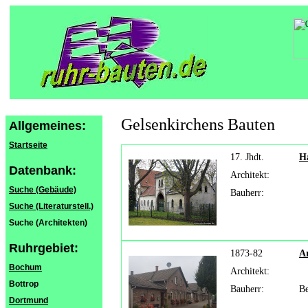
Gelsenkirchens Bauten
Allgemeines:
Startseite
17. Jhdt.
H
Datenbank:
Architekt:
Suche (Gebäude)
Bauherr:
Suche (Literaturstell.)
Suche (Architekten)
Ruhrgebiet:
1873-82
A
Bochum
Architekt:
Bottrop
Bauherr:
Be
Dortmund