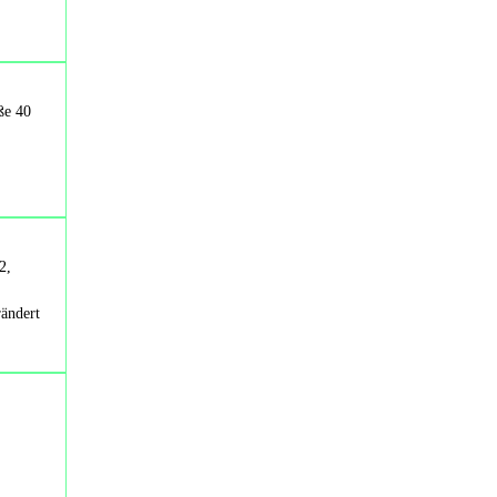
ße 40
2,
rändert