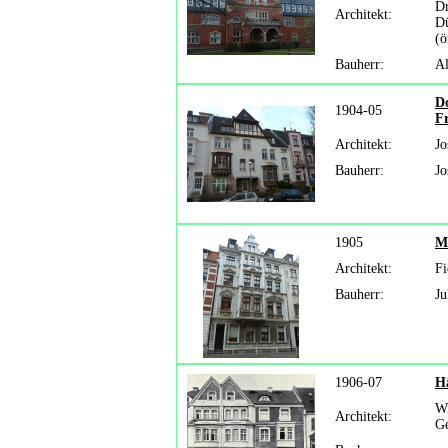
Dr
Architekt:
Dü
(ö
Bauherr:
Al
D
1904-05
F
Architekt:
Jo
Bauherr:
Jo
1905
M
Architekt:
Fi
Bauherr:
Ju
1906-07
H
Wi
Architekt:
Ge