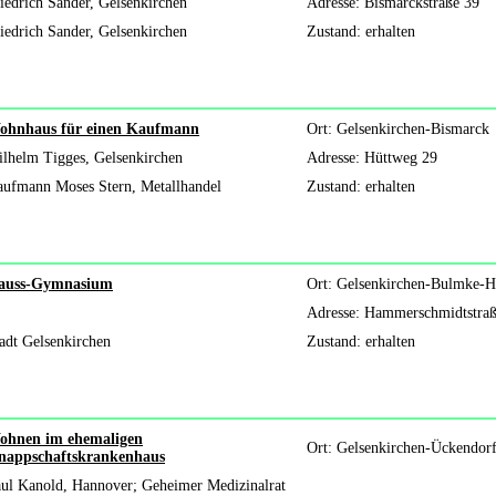
iedrich Sander, Gelsenkirchen
Adresse: Bismarckstraße 39
iedrich Sander, Gelsenkirchen
Zustand: erhalten
ohnhaus für einen Kaufmann
Ort: Gelsenkirchen-Bismarck
lhelm Tigges, Gelsenkirchen
Adresse: Hüttweg 29
ufmann Moses Stern, Metallhandel
Zustand: erhalten
auss-Gymnasium
Ort: Gelsenkirchen-Bulmke-H
Adresse: Hammerschmidtstraß
adt Gelsenkirchen
Zustand: erhalten
ohnen im ehemaligen
Ort: Gelsenkirchen-Ückendor
nappschaftskrankenhaus
ul Kanold, Hannover; Geheimer Medizinalrat