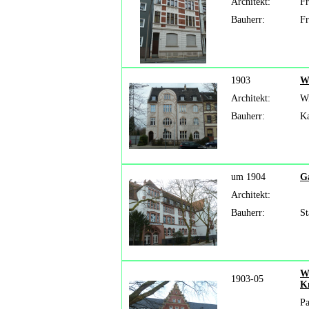
Architekt:
Fr
Bauherr:
Fr
1903
W
Architekt:
Wi
Bauherr:
Ka
um 1904
G
Architekt:
Bauherr:
St
W
1903-05
K
Pa