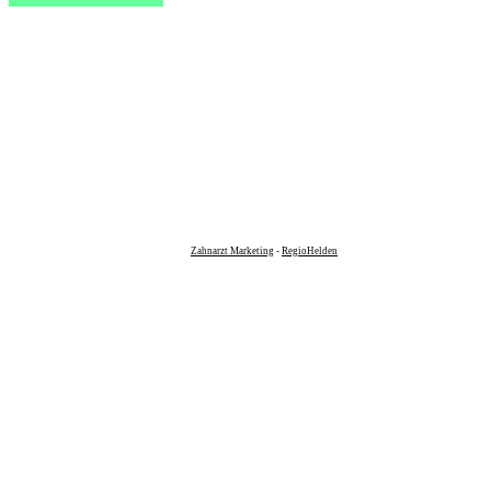
Zahnarzt Marketing
-
RegioHelden