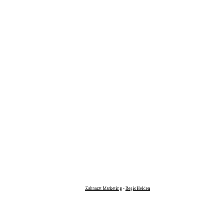
Zahnarzt Marketing
-
RegioHelden