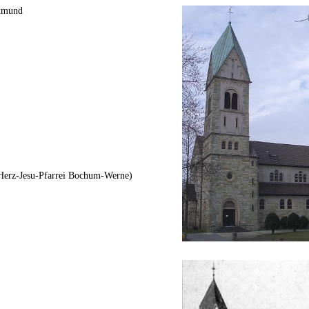
rtmund
Herz-Jesu-Pfarrei Bochum-Werne)