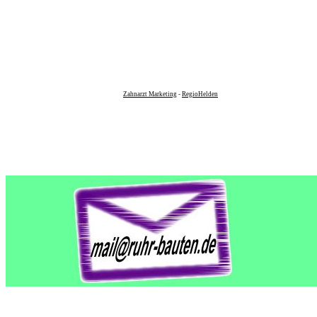
Zahnarzt Marketing
-
RegioHelden