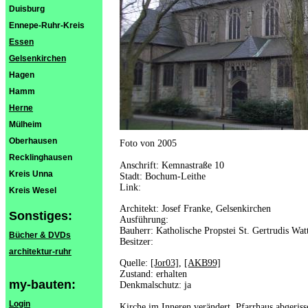
Duisburg
Ennepe-Ruhr-Kreis
Essen
Gelsenkirchen
Hagen
Hamm
Herne
Mülheim
Oberhausen
Foto von 2005
Recklinghausen
Anschrift: Kemnastraße 10
Kreis Unna
Stadt: Bochum-Leithe
Link:
Kreis Wesel
Architekt: Josef Franke, Gelsenkirchen
Sonstiges:
Ausführung:
Bauherr: Katholische Propstei St. Gertrudis Wat
Bücher & DVDs
Besitzer:
architektur-ruhr
Quelle:
[Jor03]
,
[AKB99]
Zustand: erhalten
my-bauten:
Denkmalschutz: ja
Login
Kirche im Inneren verändert, Pfarrhaus abgeriss