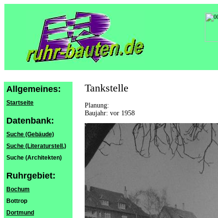
Tankstelle
Allgemeines:
Startseite
Planung:
Baujahr: vor 1958
Datenbank:
Suche (Gebäude)
Suche (Literaturstell.)
Suche (Architekten)
Ruhrgebiet:
Bochum
Bottrop
Dortmund