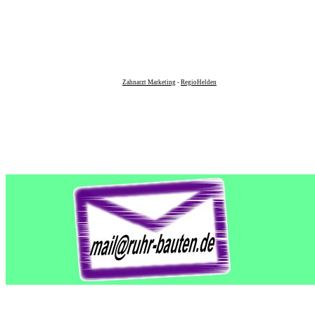
Zahnarzt Marketing
-
RegioHelden