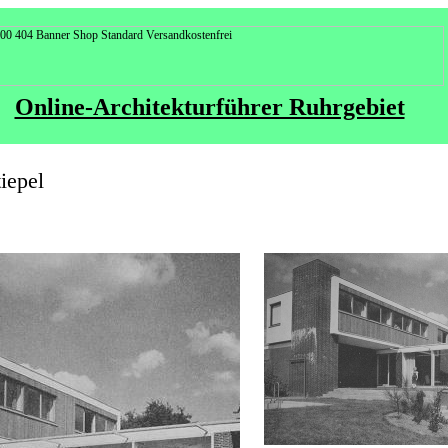
Online-Architekturführer Ruhrgebiet
iepel