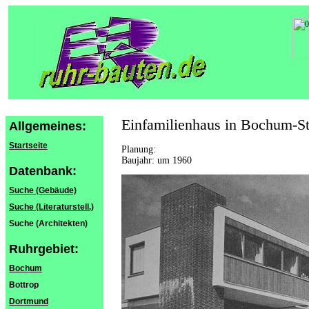
Einfamilienhaus in Bochum-St
Allgemeines:
Startseite
Planung:
Baujahr: um 1960
Datenbank:
Suche (Gebäude)
Suche (Literaturstell.)
Suche (Architekten)
Ruhrgebiet:
Bochum
Bottrop
Dortmund