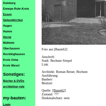
Duisburg
Ennepe-Ruhr-Kreis
Essen
Gelsenkirchen
Hagen
Hamm
Herne
Mülheim
Oberhausen
Foto aus [Baum62]
Recklinghausen
Anschrift:
Kreis Unna
Stadt: Bochum-Stiepel
Link:
Kreis Wesel
Architekt: Roman Reiser, Bochum
Sonstiges:
Ausführung:
Bauherr:
Bücher & DVDs
Besitzer:
architektur-ruhr
Quelle:
[Baum62]
Zustand: ???
my-bauten:
Denkmalschutz: nein
Login