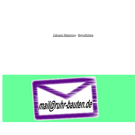
Zahnarzt Marketing
-
RegioHelden