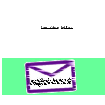
Zahnarzt Marketing
-
RegioHelden