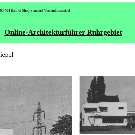
Online-Architekturführer Ruhrgebiet
iepel