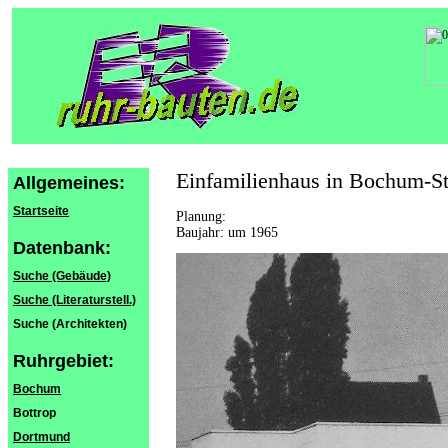
Einfamilienhaus in Bochum-St
Allgemeines:
Startseite
Planung:
Baujahr: um 1965
Datenbank:
Suche (Gebäude)
Suche (Literaturstell.)
Suche (Architekten)
Ruhrgebiet:
Bochum
Bottrop
Dortmund