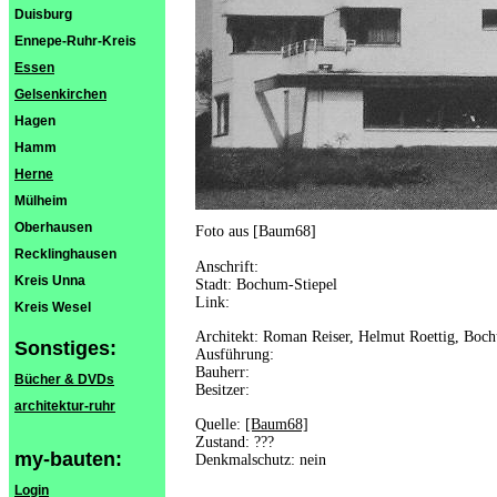
Duisburg
Ennepe-Ruhr-Kreis
Essen
Gelsenkirchen
Hagen
Hamm
Herne
Mülheim
Oberhausen
Foto aus [Baum68]
Recklinghausen
Anschrift:
Kreis Unna
Stadt: Bochum-Stiepel
Link:
Kreis Wesel
Architekt: Roman Reiser, Helmut Roettig, Boc
Sonstiges:
Ausführung:
Bauherr:
Bücher & DVDs
Besitzer:
architektur-ruhr
Quelle:
[Baum68]
Zustand: ???
my-bauten:
Denkmalschutz: nein
Login