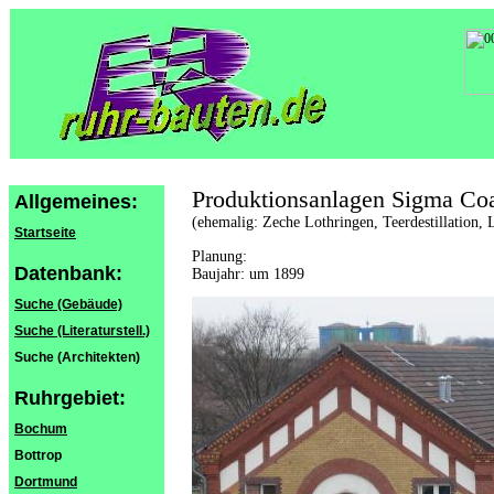
Produktionsanlagen Sigma Coa
Allgemeines:
(ehemalig: Zeche Lothringen, Teerdestillation,
Startseite
Planung:
Datenbank:
Baujahr: um 1899
Suche (Gebäude)
Suche (Literaturstell.)
Suche (Architekten)
Ruhrgebiet:
Bochum
Bottrop
Dortmund