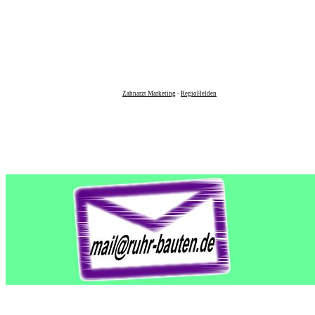
Zahnarzt Marketing
-
RegioHelden