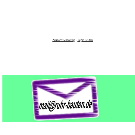
Zahnarzt Marketing
-
RegioHelden