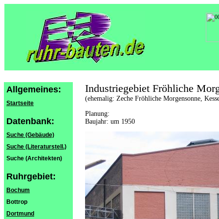
Industriegebiet Fröhliche Mo
Allgemeines:
(ehemalig: Zeche Fröhliche Morgensonne, Kesse
Startseite
Planung:
Datenbank:
Baujahr: um 1950
Suche (Gebäude)
Suche (Literaturstell.)
Suche (Architekten)
Ruhrgebiet:
Bochum
Bottrop
Dortmund