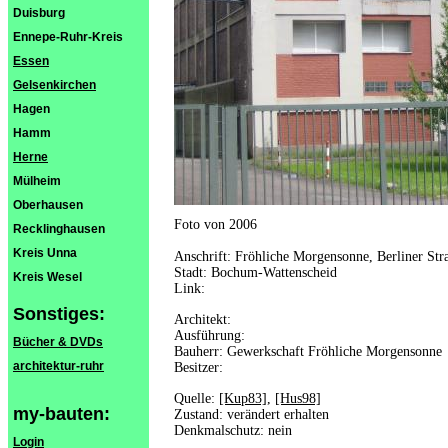
Duisburg
Ennepe-Ruhr-Kreis
Essen
Gelsenkirchen
Hagen
Hamm
Herne
Mülheim
Oberhausen
Foto von 2006
Recklinghausen
Kreis Unna
Anschrift: Fröhliche Morgensonne, Berliner Str
Stadt: Bochum-Wattenscheid
Kreis Wesel
Link:
Sonstiges:
Architekt:
Ausführung:
Bücher & DVDs
Bauherr: Gewerkschaft Fröhliche Morgensonne
architektur-ruhr
Besitzer:
Quelle:
[Kup83]
,
[Hus98]
my-bauten:
Zustand: verändert erhalten
Denkmalschutz: nein
Login