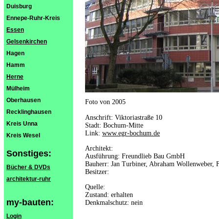
Duisburg
Ennepe-Ruhr-Kreis
Essen
Gelsenkirchen
Hagen
Hamm
Herne
Mülheim
Oberhausen
Foto von 2005
Recklinghausen
Anschrift: Viktoriastraße 10
Kreis Unna
Stadt: Bochum-Mitte
Link:
www.egr-bochum.de
Kreis Wesel
Architekt:
Sonstiges:
Ausführung: Freundlieb Bau GmbH
Bauherr: Jan Turbiner, Abraham Wollenweber, F
Bücher & DVDs
Besitzer:
architektur-ruhr
Quelle:
Zustand: erhalten
my-bauten:
Denkmalschutz: nein
Login