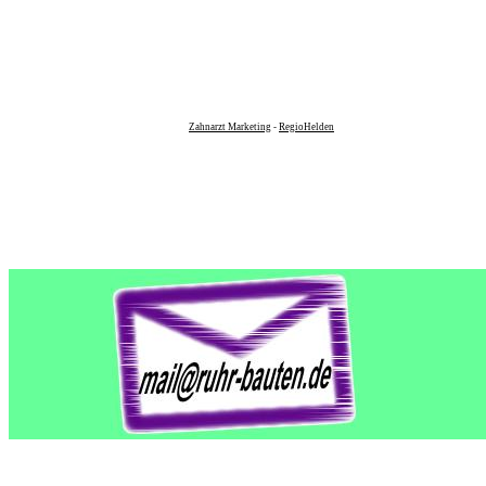
Zahnarzt Marketing
-
RegioHelden