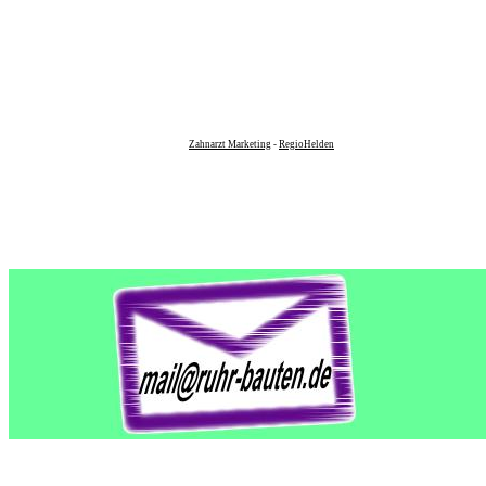
Zahnarzt Marketing
-
RegioHelden