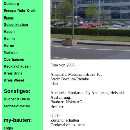
Duisburg
Ennepe-Ruhr-Kreis
Essen
Gelsenkirchen
Hagen
Hamm
Herne
Mülheim
Oberhausen
Foto von 2005
Recklinghausen
Kreis Unna
Anschrift: Meesmannstraße 105
Stadt: Bochum-Riemke
Kreis Wesel
Link:
Sonstiges:
Architekt: Ruokosuo Oy Architects, Helsinki
Ausführung:
Bücher & DVDs
Bauherr: Nokia AG
architektur-ruhr
Besitzer:
Quelle:
my-bauten:
Zustand: erhalten
Denkmalschutz: nein
Login