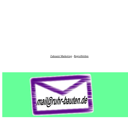
Zahnarzt Marketing
-
RegioHelden