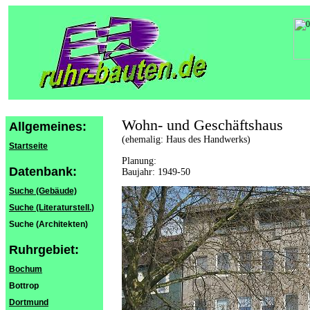
Wohn- und Geschäftshaus
Allgemeines:
(ehemalig: Haus des Handwerks)
Startseite
Planung:
Datenbank:
Baujahr: 1949-50
Suche (Gebäude)
Suche (Literaturstell.)
Suche (Architekten)
Ruhrgebiet:
Bochum
Bottrop
Dortmund