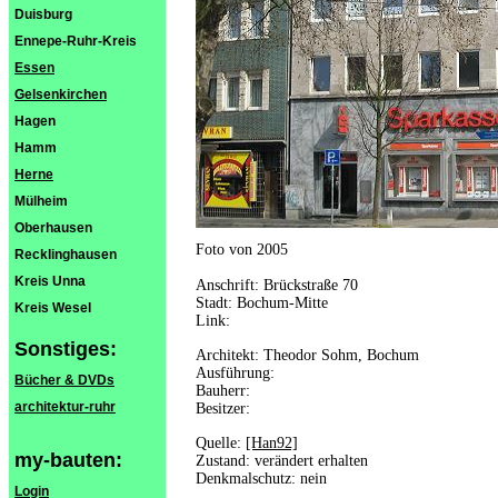
Duisburg
Ennepe-Ruhr-Kreis
Essen
Gelsenkirchen
Hagen
Hamm
Herne
Mülheim
Oberhausen
Foto von 2005
Recklinghausen
Kreis Unna
Anschrift: Brückstraße 70
Stadt: Bochum-Mitte
Kreis Wesel
Link:
Sonstiges:
Architekt: Theodor Sohm, Bochum
Ausführung:
Bücher & DVDs
Bauherr:
architektur-ruhr
Besitzer:
Quelle:
[Han92]
my-bauten:
Zustand: verändert erhalten
Denkmalschutz: nein
Login