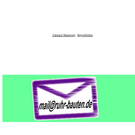
Zahnarzt Marketing
-
RegioHelden