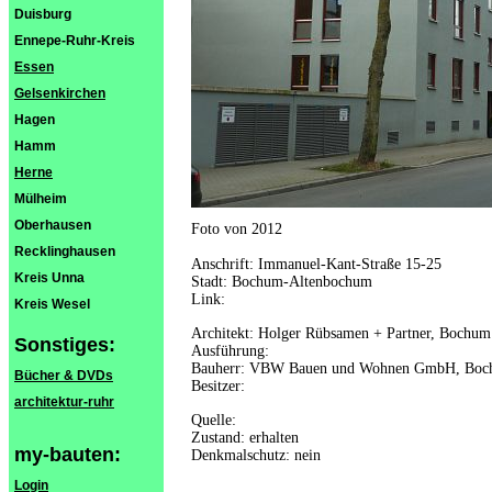
Duisburg
Ennepe-Ruhr-Kreis
Essen
Gelsenkirchen
Hagen
Hamm
Herne
Mülheim
Oberhausen
Foto von 2012
Recklinghausen
Anschrift: Immanuel-Kant-Straße 15-25
Kreis Unna
Stadt: Bochum-Altenbochum
Link:
Kreis Wesel
Architekt: Holger Rübsamen + Partner, Bochum
Sonstiges:
Ausführung:
Bauherr: VBW Bauen und Wohnen GmbH, Bo
Bücher & DVDs
Besitzer:
architektur-ruhr
Quelle:
Zustand: erhalten
my-bauten:
Denkmalschutz: nein
Login