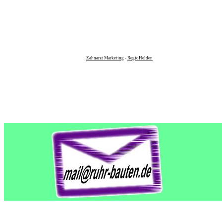
Zahnarzt Marketing
-
RegioHelden