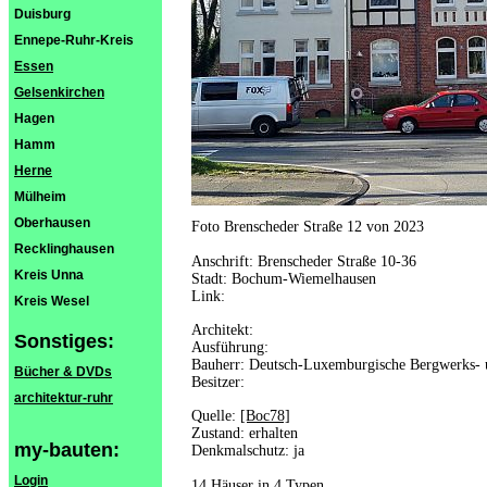
Duisburg
Ennepe-Ruhr-Kreis
Essen
Gelsenkirchen
Hagen
Hamm
Herne
Mülheim
Oberhausen
Foto Brenscheder Straße 12 von 2023
Recklinghausen
Anschrift: Brenscheder Straße 10-36
Kreis Unna
Stadt: Bochum-Wiemelhausen
Link:
Kreis Wesel
Architekt:
Sonstiges:
Ausführung:
Bauherr: Deutsch-Luxemburgische Bergwerks- 
Bücher & DVDs
Besitzer:
architektur-ruhr
Quelle:
[Boc78]
Zustand: erhalten
my-bauten:
Denkmalschutz: ja
Login
14 Häuser in 4 Typen