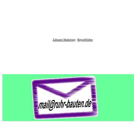
Zahnarzt Marketing
-
RegioHelden