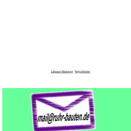
Zahnarzt Marketing
-
RegioHelden