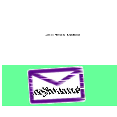
Zahnarzt Marketing
-
RegioHelden