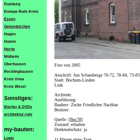
Duisburg
Ennepe-Ruhr-Kreis
Essen
Gelsenkirchen
Hagen
Hamm
Herne
Mülheim
Oberhausen
Foto von 2005
Recklinghausen
Anschrift: Am Schamberge 70-72, 78-84, 73-83
Kreis Unna
Stadt: Bochum-Linden
Link:
Kreis Wesel
Architekt:
Sonstiges:
Ausführung:
Bauherr: Zeche Friedlicher Nachbar
Bücher & DVDs
Besitzer:
architektur-ruhr
Quelle:
[Boc78]
Zustand: erhalten
my-bauten:
Denkmalschutz: ja
Login
11 Häuser eines Typs