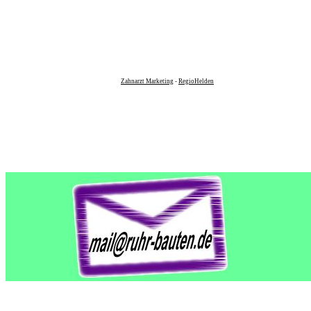
Zahnarzt Marketing
-
RegioHelden