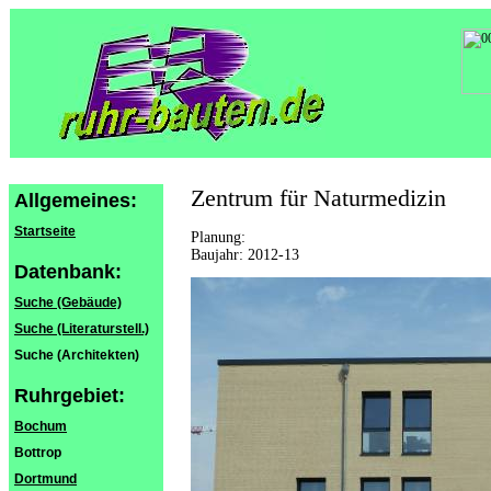
Zentrum für Naturmedizin
Allgemeines:
Startseite
Planung:
Baujahr: 2012-13
Datenbank:
Suche (Gebäude)
Suche (Literaturstell.)
Suche (Architekten)
Ruhrgebiet:
Bochum
Bottrop
Dortmund