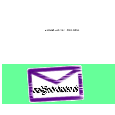
Zahnarzt Marketing
-
RegioHelden