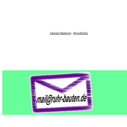
Zahnarzt Marketing
-
RegioHelden