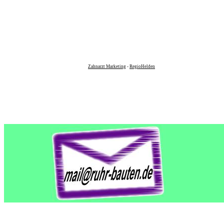
Zahnarzt Marketing
-
RegioHelden