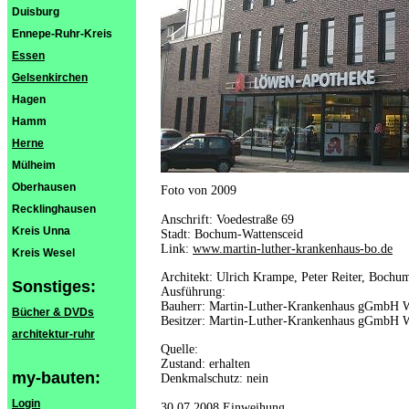
Duisburg
Ennepe-Ruhr-Kreis
Essen
Gelsenkirchen
Hagen
Hamm
Herne
Mülheim
Oberhausen
Foto von 2009
Recklinghausen
Anschrift: Voedestraße 69
Kreis Unna
Stadt: Bochum-Wattensceid
Link:
www.martin-luther-krankenhaus-bo.de
Kreis Wesel
Architekt: Ulrich Krampe, Peter Reiter, Bochu
Sonstiges:
Ausführung:
Bauherr: Martin-Luther-Krankenhaus gGmbH W
Bücher & DVDs
Besitzer: Martin-Luther-Krankenhaus gGmbH 
architektur-ruhr
Quelle:
Zustand: erhalten
my-bauten:
Denkmalschutz: nein
Login
30.07.2008 Einweihung