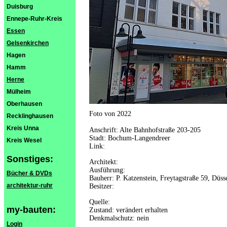
Duisburg
Ennepe-Ruhr-Kreis
Essen
Gelsenkirchen
Hagen
Hamm
Herne
Mülheim
Oberhausen
Foto von 2022
Recklinghausen
Kreis Unna
Anschrift: Alte Bahnhofstraße 203-205
Stadt: Bochum-Langendreer
Kreis Wesel
Link:
Sonstiges:
Architekt:
Ausführung:
Bücher & DVDs
Bauherr: P. Katzenstein, Freytagstraße 59, Düss
architektur-ruhr
Besitzer:
Quelle:
my-bauten:
Zustand: verändert erhalten
Denkmalschutz: nein
Login