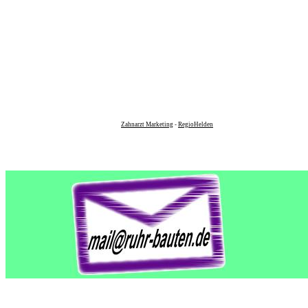
Zahnarzt Marketing
-
RegioHelden