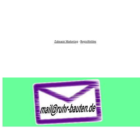
Zahnarzt Marketing
-
RegioHelden