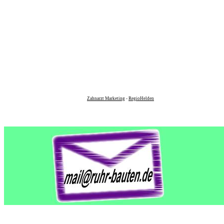
Zahnarzt Marketing
-
RegioHelden