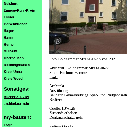
Duisburg
Ennepe-Ruhr-Kreis
Essen
Gelsenkirchen
Hagen
Hamm
Herne
Mülheim
Oberhausen
Foto Goldhammer Straße 42-48 von 2021
Recklinghausen
Anschrift: Goldhammer Straße 40-48
Kreis Unna
Stadt: Bochum-Hamme
Link:
Kreis Wesel
Architekt:
Sonstiges:
Ausführung:
Bauherr: Gemeinnützige Spar- und Baugenosse
Bücher & DVDs
Besitzer:
architektur-ruhr
Quelle:
[BWa29]
Zustand: erhalten
my-bauten:
Denkmalschutz: nein
Login
weitere Quelle: