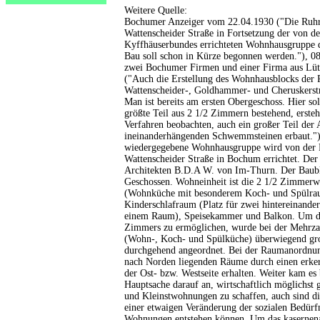
Weitere Quelle:
Bochumer Anzeiger vom 22.04.1930 ("Die Ruh
Wattenscheider Straße in Fortsetzung der von d
Kyffhäuserbundes errichteten Wohnhausgruppe
Bau soll schon in Kürze begonnen werden."), 08
zwei Bochumer Firmen und einer Firma aus Lüt
("Auch die Erstellung des Wohnhausblocks de
Wattenscheider-, Goldhammer- und Cheruskerstr
Man ist bereits am ersten Obergeschoss. Hier s
größte Teil aus 2 1/2 Zimmern bestehend, erste
Verfahren beobachten, auch ein großer Teil de
ineinanderhängenden Schwemmsteinen erbaut."),
wiedergegebene Wohnhausgruppe wird von der
Wattenscheider Straße in Bochum errichtet. D
Architekten B.D.A W. von Im-Thurn. Der Baubl
Geschossen. Wohneinheit ist die 2 1/2 Zimmer
(Wohnküche mit besonderem Koch- und Spülra
Kinderschlafraum (Platz für zwei hintereinander
einem Raum), Speisekammer und Balkon. Um di
Zimmers zu ermöglichen, wurde bei der Mehrz
(Wohn-, Koch- und Spülküche) überwiegend gro
durchgehend angeordnet. Bei der Raumanordnung
nach Norden liegenden Räume durch einen erker
der Ost- bzw. Westseite erhalten. Weiter kam es
Hauptsache darauf an, wirtschaftlich möglichst 
und Kleinstwohnungen zu schaffen, auch sind d
einer etwaigen Veränderung der sozialen Bedür
Wohnungen entstehen können. Um das kasernenar