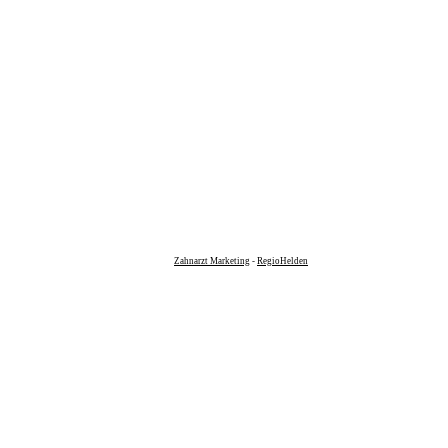
Zahnarzt Marketing
-
RegioHelden