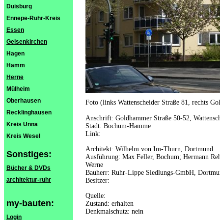
Duisburg
Ennepe-Ruhr-Kreis
Essen
Gelsenkirchen
Hagen
Hamm
Herne
Mülheim
Oberhausen
Foto (links Wattenscheider Straße 81, rechts 
Recklinghausen
Anschrift: Goldhammer Straße 50-52, Wattensch
Kreis Unna
Stadt: Bochum-Hamme
Link:
Kreis Wesel
Architekt: Wilhelm von Im-Thurn, Dortmund
Sonstiges:
Ausführung: Max Feller, Bochum; Hermann Re
Werne
Bücher & DVDs
Bauherr: Ruhr-Lippe Siedlungs-GmbH, Dortmu
architektur-ruhr
Besitzer:
Quelle:
my-bauten:
Zustand: erhalten
Denkmalschutz: nein
Login