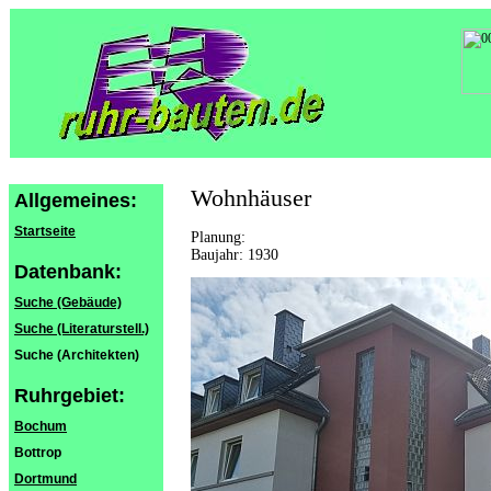
Wohnhäuser
Allgemeines:
Startseite
Planung:
Baujahr: 1930
Datenbank:
Suche (Gebäude)
Suche (Literaturstell.)
Suche (Architekten)
Ruhrgebiet:
Bochum
Bottrop
Dortmund