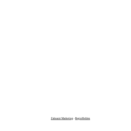
Zahnarzt Marketing
-
RegioHelden