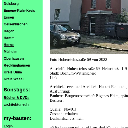
Duisburg
Ennepe-Ruhr-Kreis
Essen
Gelsenkirchen
Hagen
Hamm
Herne
Mülheim
Oberhausen
Foto Hohensteinstraße 69 von 2022
Recklinghausen
Anschrift: Hohensteinstraße 69, Heimstraße 1-9
Kreis Unna
Stadt: Bochum-Wattenscheid
Link:
Kreis Wesel
Architekt: eventuell Architekt Hubert Remmele,
Sonstiges:
Ausführung:
Bauherr: Baugenossenschaft Eigenes Heim, späte
Bücher & DVDs
Besitzer:
architektur-ruhr
Quelle:
[Nov91]
Zustand: erhalten
my-bauten:
Denkmalschutz: nein
Login
56 Wohnungen mit zwei bzw. drei Räumen in se