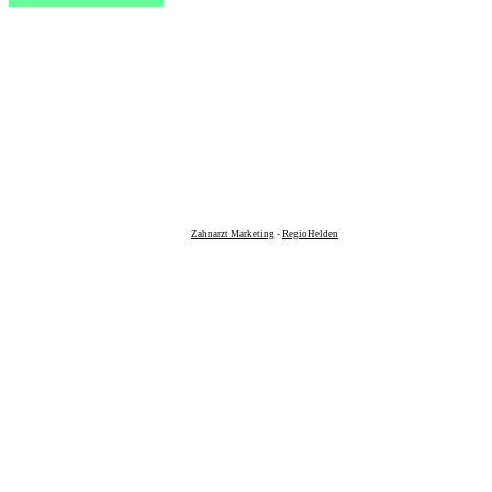
Zahnarzt Marketing
-
RegioHelden