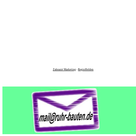
Zahnarzt Marketing
-
RegioHelden