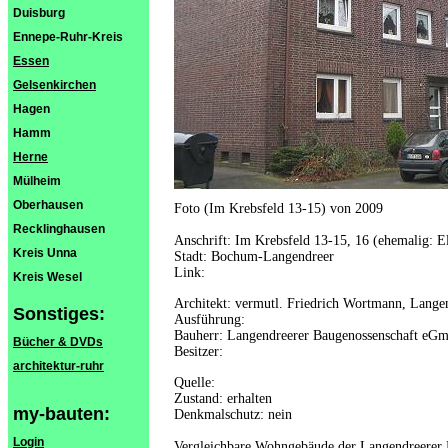
Duisburg
Ennepe-Ruhr-Kreis
Essen
Gelsenkirchen
Hagen
Hamm
Herne
Mülheim
Oberhausen
Foto (Im Krebsfeld 13-15) von 2009
Recklinghausen
Anschrift: Im Krebsfeld 13-15, 16 (ehemalig: El
Kreis Unna
Stadt: Bochum-Langendreer
Link:
Kreis Wesel
Architekt: vermutl. Friedrich Wortmann, Lange
Sonstiges:
Ausführung:
Bauherr: Langendreerer Baugenossenschaft eG
Bücher & DVDs
Besitzer:
architektur-ruhr
Quelle:
Zustand: erhalten
my-bauten:
Denkmalschutz: nein
Login
Vergleichbare Wohngebäude der Langendreerer 