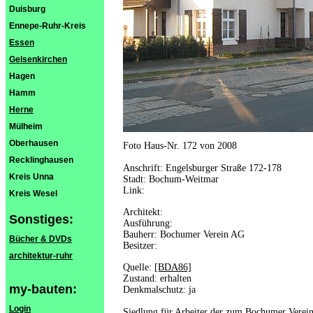
Duisburg
Ennepe-Ruhr-Kreis
Essen
Gelsenkirchen
Hagen
Hamm
Herne
Mülheim
Oberhausen
Foto Haus-Nr. 172 von 2008
Recklinghausen
Anschrift: Engelsburger Straße 172-178
Kreis Unna
Stadt: Bochum-Weitmar
Link:
Kreis Wesel
Architekt:
Sonstiges:
Ausführung:
Bauherr: Bochumer Verein AG
Bücher & DVDs
Besitzer:
architektur-ruhr
Quelle:
[BDA86]
Zustand: erhalten
my-bauten:
Denkmalschutz: ja
Login
Siedlung für Arbeiter der zum Bochumer Verei