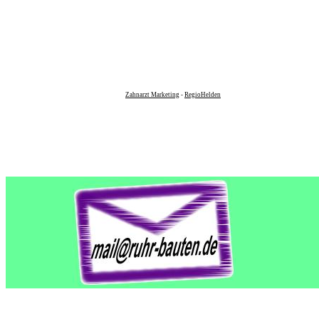
Zahnarzt Marketing
-
RegioHelden