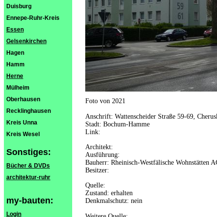
Duisburg
Ennepe-Ruhr-Kreis
Essen
Gelsenkirchen
Hagen
Hamm
Herne
Mülheim
Oberhausen
Foto von 2021
Recklinghausen
Anschrift: Wattenscheider Straße 59-69, Cherus
Kreis Unna
Stadt: Bochum-Hamme
Link:
Kreis Wesel
Architekt:
Sonstiges:
Ausführung:
Bauherr: Rheinisch-Westfälische Wohnstätten 
Bücher & DVDs
Besitzer:
architektur-ruhr
Quelle:
Zustand: erhalten
my-bauten:
Denkmalschutz: nein
Login
Weitere Quelle: