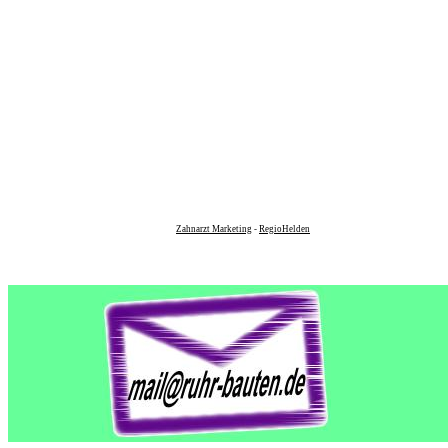
Zahnarzt Marketing
-
RegioHelden