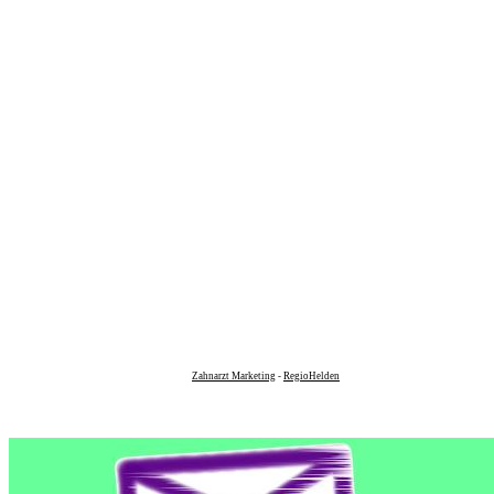
Zahnarzt Marketing
-
RegioHelden