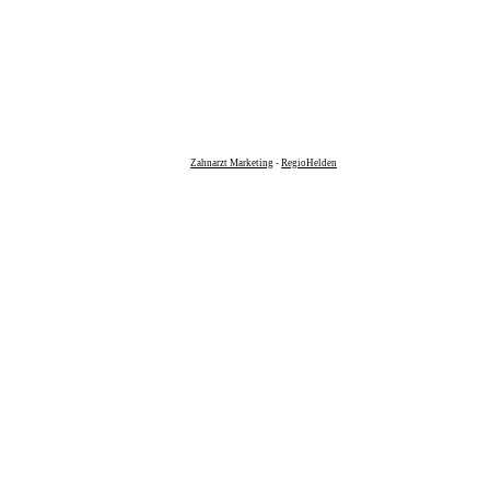
Zahnarzt Marketing
-
RegioHelden