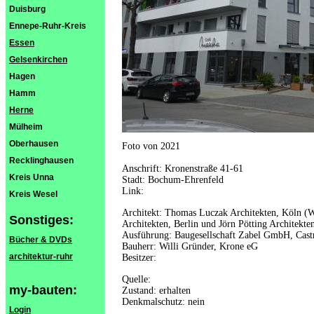
Duisburg
Ennepe-Ruhr-Kreis
Essen
Gelsenkirchen
Hagen
Hamm
Herne
Mülheim
Oberhausen
Foto von 2021
Recklinghausen
Anschrift: Kronenstraße 41-61
Kreis Unna
Stadt: Bochum-Ehrenfeld
Link:
Kreis Wesel
Architekt: Thomas Luczak Architekten, Köln (
Sonstiges:
Architekten, Berlin und Jörn Pötting Architekt
Ausführung: Baugesellschaft Zabel GmbH, Cast
Bücher & DVDs
Bauherr: Willi Gründer, Krone eG
architektur-ruhr
Besitzer:
Quelle:
my-bauten:
Zustand: erhalten
Denkmalschutz: nein
Login