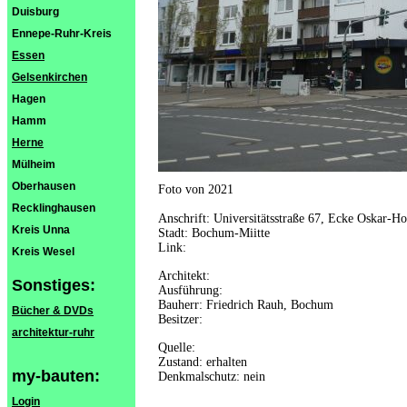
Duisburg
Ennepe-Ruhr-Kreis
Essen
Gelsenkirchen
Hagen
Hamm
Herne
Mülheim
Oberhausen
Foto von 2021
Recklinghausen
Anschrift: Universitätsstraße 67, Ecke Oskar-H
Kreis Unna
Stadt: Bochum-Miitte
Link:
Kreis Wesel
Architekt:
Sonstiges:
Ausführung:
Bauherr: Friedrich Rauh, Bochum
Bücher & DVDs
Besitzer:
architektur-ruhr
Quelle:
Zustand: erhalten
my-bauten:
Denkmalschutz: nein
Login