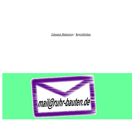
Zahnarzt Marketing
-
RegioHelden