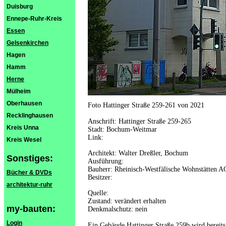
Duisburg
Ennepe-Ruhr-Kreis
Essen
Gelsenkirchen
Hagen
Hamm
Herne
Mülheim
Oberhausen
Foto Hattinger Straße 259-261 von 2021
Recklinghausen
Anschrift: Hattinger Straße 259-265
Kreis Unna
Stadt: Bochum-Weitmar
Link:
Kreis Wesel
Architekt: Walter Dreßler, Bochum
Sonstiges:
Ausführung:
Bauherr: Rheinisch-Westfälische Wohnstätten A
Bücher & DVDs
Besitzer:
architektur-ruhr
Quelle:
Zustand: verändert erhalten
my-bauten:
Denkmalschutz: nein
Login
Ein Gebäude Hattinger Straße 259b wird berei