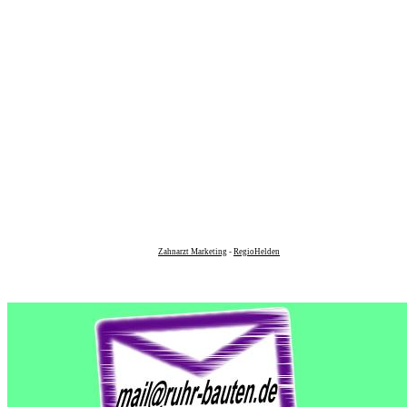
Zahnarzt Marketing
-
RegioHelden