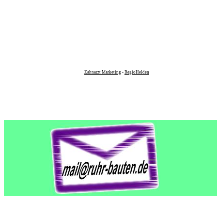
Zahnarzt Marketing
-
RegioHelden