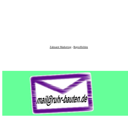
Zahnarzt Marketing
-
RegioHelden