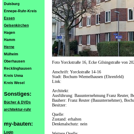
Duisburg
Ennepe-Ruhr-Kreis
Essen
Gelsenkirchen
Hagen
Hamm
Herne
Mülheim
Oberhausen
Foto Yorckstraße 16, Ecke Gilsingstraße von 20
Recklinghausen
Anschrift: Yorckstraße 14-16
Kreis Unna
Stadt: Bochum-Wiemelhausen (Ehrenfeld)
Link:
Kreis Wesel
Architekt:
Sonstiges:
Ausführung: Bauunternehmung Franz Reuter, 
Bauherr: Franz Reuter (Bauunternehmer), Boc
Bücher & DVDs
Besitzer:
architektur-ruhr
Quelle:
Zustand: erhalten
my-bauten:
Denkmalschutz: nein
Login
Weitere Quelle: