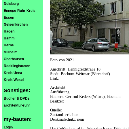
Duisburg
Ennepe-Ruhr-Kreis
Essen
Gelsenkirchen
Hagen
Hamm
Herne
Mülheim
Oberhausen
Foto von 2021
Recklinghausen
Anschrift: Hennigfeldstraße 18
Kreis Unna
Stadt: Bochum-Weitmar (Bärendorf)
Link:
Kreis Wesel
Architekt:
Sonstiges:
Ausführung:
Bauherr: Gertrud Keders (Witwe), Bochum
Bücher & DVDs
Besitzer:
architektur-ruhr
Quelle:
Zustand: erhalten
my-bauten:
Denkmalschutz: nein
Login
Das Gebäude wird im Adressbuch von 1932 gelist