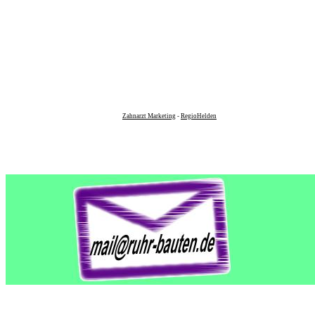
Zahnarzt Marketing
-
RegioHelden