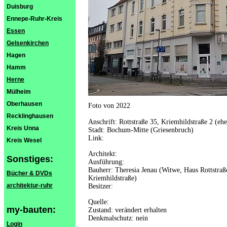
Duisburg
Ennepe-Ruhr-Kreis
Essen
Gelsenkirchen
Hagen
Hamm
Herne
Mülheim
Oberhausen
Foto von 2022
Recklinghausen
Anschrift: Rottstraße 35, Kriemhildstraße 2 (eh
Kreis Unna
Stadt: Bochum-Mitte (Griesenbruch)
Link:
Kreis Wesel
Architekt:
Sonstiges:
Ausführung:
Bauherr: Theresia Jenau (Witwe, Haus Rottstr
Bücher & DVDs
Kriemhildstraße)
architektur-ruhr
Besitzer:
Quelle:
my-bauten:
Zustand: verändert erhalten
Denkmalschutz: nein
Login