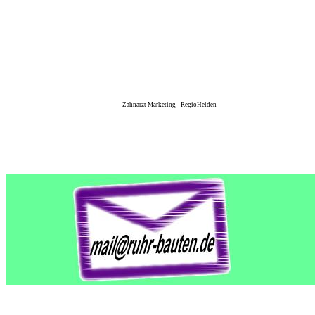
Zahnarzt Marketing
-
RegioHelden