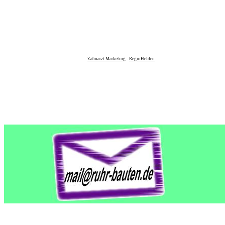
Zahnarzt Marketing
-
RegioHelden