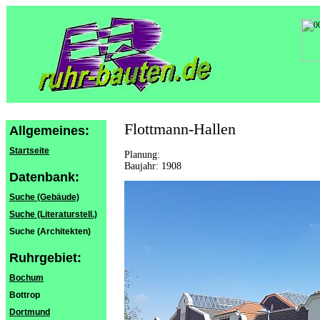
Flottmann-Hallen
Allgemeines:
Startseite
Planung:
Baujahr: 1908
Datenbank:
Suche (Gebäude)
Suche (Literaturstell.)
Suche (Architekten)
Ruhrgebiet:
Bochum
Bottrop
Dortmund