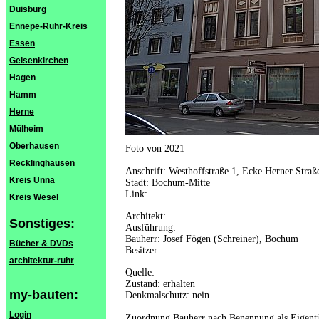
Duisburg
Ennepe-Ruhr-Kreis
Essen
Gelsenkirchen
Hagen
Hamm
Herne
Mülheim
Oberhausen
Foto von 2021
Recklinghausen
Anschrift: Westhoffstraße 1, Ecke Herner Straß
Kreis Unna
Stadt: Bochum-Mitte
Link:
Kreis Wesel
Architekt:
Sonstiges:
Ausführung:
Bauherr: Josef Fögen (Schreiner), Bochum
Bücher & DVDs
Besitzer:
architektur-ruhr
Quelle:
Zustand: erhalten
my-bauten:
Denkmalschutz: nein
Login
Zuordnung Bauherr nach Benennung als Eigent