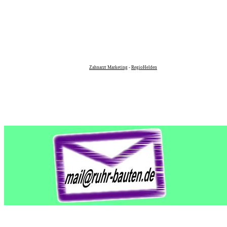
Zahnarzt Marketing
-
RegioHelden