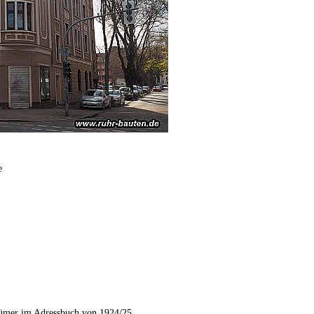
e
ümer im Adressbuch von 1924/25