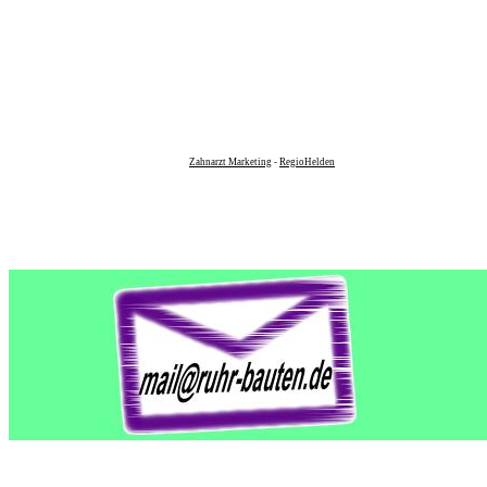
Zahnarzt Marketing
-
RegioHelden