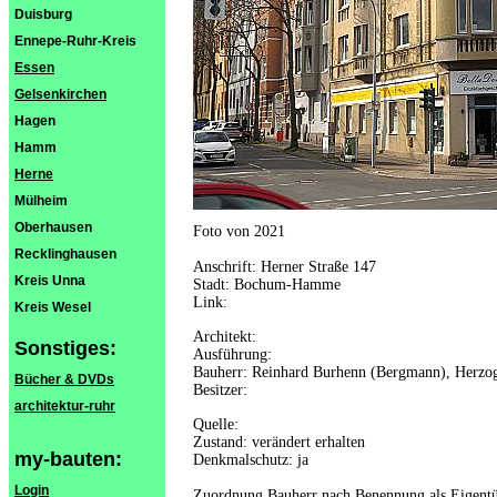
Duisburg
Ennepe-Ruhr-Kreis
Essen
Gelsenkirchen
Hagen
Hamm
Herne
Mülheim
Oberhausen
Foto von 2021
Recklinghausen
Anschrift: Herner Straße 147
Kreis Unna
Stadt: Bochum-Hamme
Link:
Kreis Wesel
Architekt:
Sonstiges:
Ausführung:
Bauherr: Reinhard Burhenn (Bergmann), Herzo
Bücher & DVDs
Besitzer:
architektur-ruhr
Quelle:
Zustand: verändert erhalten
my-bauten:
Denkmalschutz: ja
Login
Zuordnung Bauherr nach Benennung als Eigentü