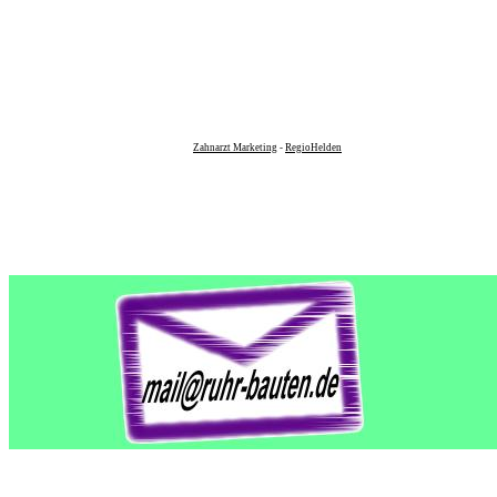
Zahnarzt Marketing
-
RegioHelden