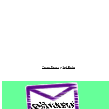
Zahnarzt Marketing
-
RegioHelden